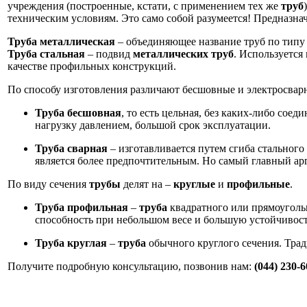
учреждения (построенные, кстати, с применением тех же
труб
техническим условиям. Это само собой разумеется! Предназн
Труба металлическая
– объединяющее название труб по типу
Труба стальная
– подвид
металлических труб
. Используется
качестве профильных конструкций.
По способу изготовления различают бесшовные и электросва
Труба бесшовная
, то есть цельная, без каких-либо со
нагрузку давлением, большой срок эксплуатации.
Труба сварная
– изготавливается путем сгиба стального
является более предпочтительным. Но самый главный арг
По виду сечения
трубы
делят на –
круглые
и
профильные
.
Труба профильная
–
труба
квадратного или прямоугольн
способность при небольшом весе и большую устойчивост
Труба круглая
–
труба
обычного круглого сечения. Трад
Получите подробную консультацию, позвонив нам:
(044) 230-6