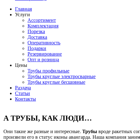
Главная
Услуги
Ассортимент
Комплектация
Порезка
Доставка
Оперативность
Подарки
Резервирование
Опт и розница
Цены
Трубы профильные
Трубы круглые электросварные
Трубы круглые бесшовные
Раздача
Статьи
Контакты
А
ТРУБЫ
, КАК ЛЮДИ…
Они такие же разные и интересные.
Трубы
вроде ракетных соп
произвели его в статус иконы авангарда. Наша компания зани